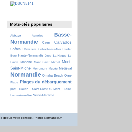
Mots-clés populaires
Basse-
Abbaye
Asnelles
Normandie
Calvados
Caen
Château
Cimetière
Colleville-sur-Mer
Etretat
Haute-Normandie
Eure
Jeep
La Hague
Le
Mont-
Manche
Havre
Mont Saint Michel
Saint-Michel
Médiéval
Monument
Musée
Normandie
Omaha Beach
Orne
Plages du débarquement
Plage
port
Rouen
Saint-Côme-du-Mont
Saint-
Seine-Maritime
Laurent-sur-Mer
 depuis votre domicile. Photos-Normandie.fr