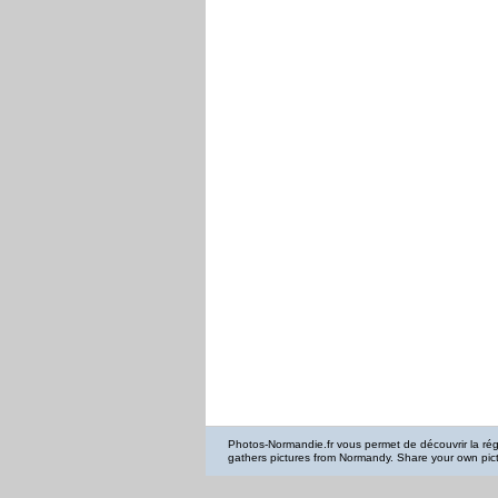
Photos-Normandie.fr vous permet de découvrir la r
gathers pictures from Normandy. Share your own pic